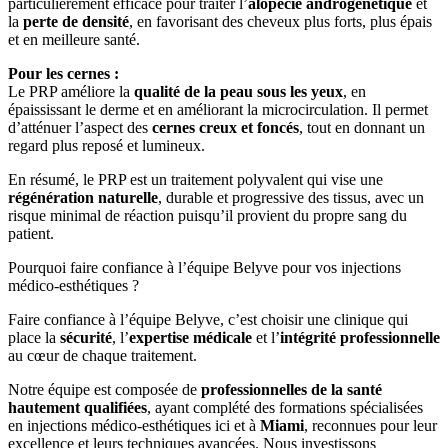
particulièrement efficace pour traiter l’
alopécie androgénétique
et
la
perte de densité
, en favorisant des cheveux plus forts, plus épais
et en meilleure santé.
Pour les cernes :
Le PRP améliore la
qualité de la peau sous les yeux
, en
épaississant le derme et en améliorant la microcirculation. Il permet
d’atténuer l’aspect des
cernes creux et foncés
, tout en donnant un
regard plus reposé et lumineux.
En résumé, le PRP est un traitement polyvalent qui vise une
régénération naturelle
, durable et progressive des tissus, avec un
risque minimal de réaction puisqu’il provient du propre sang du
patient.
Pourquoi faire confiance à l’équipe Belyve pour vos injections
médico-esthétiques ?
Faire confiance à l’équipe Belyve, c’est choisir une clinique qui
place la
sécurité
, l’
expertise médicale
et l’
intégrité professionnelle
au cœur de chaque traitement.
Notre équipe est composée de
professionnelles de la santé
hautement qualifiées
, ayant complété des formations spécialisées
en injections médico-esthétiques ici et à
Miami
, reconnues pour leur
excellence et leurs techniques avancées. Nous investissons