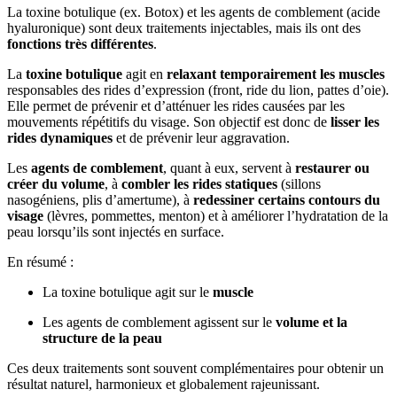
La toxine botulique (ex. Botox) et les agents de comblement (acide
hyaluronique) sont deux traitements injectables, mais ils ont des
fonctions très différentes
.
La
toxine botulique
agit en
relaxant temporairement les muscles
responsables des rides d’expression (front, ride du lion, pattes d’oie).
Elle permet de prévenir et d’atténuer les rides causées par les
mouvements répétitifs du visage. Son objectif est donc de
lisser les
rides dynamiques
et de prévenir leur aggravation.
Les
agents de comblement
, quant à eux, servent à
restaurer ou
créer du volume
, à
combler les rides statiques
(sillons
nasogéniens, plis d’amertume), à
redessiner certains contours du
visage
(lèvres, pommettes, menton) et à améliorer l’hydratation de la
peau lorsqu’ils sont injectés en surface.
En résumé :
La toxine botulique agit sur le
muscle
Les agents de comblement agissent sur le
volume et la
structure de la peau
Ces deux traitements sont souvent complémentaires pour obtenir un
résultat naturel, harmonieux et globalement rajeunissant.