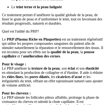
Le
teint terne et la peau fatiguée
Ce traitement permet d’améliorer la qualité globale de la peau, de
lisser le grain de peau et d’uniformiser le teint, tout en favorisant des
résultats progressifs, naturels et durables.
Quel est l'utilité du PRP?
Le
PRP (Plasma Riche en Plaquettes)
est un traitement régénératif
qui utilise les propres composantes sanguines du patient afin de
stimuler naturellement la réparation et le renouvellement des tissus. Il
est reconnu pour ses effets sur la
qualité de la peau
, la
pousse
capillaire
et l’
amélioration des cernes
.
Pour le visage :
Le PRP améliore la
texture de la peau
, son
éclat
et son
élasticité
en stimulant la production de collagène et d’élastine. Il aide à réduire
les
rides fines
, les
pores dilatés
, les
cicatrices d’acné
et les
irrégularités du teint, offrant un effet rajeunissant naturel sans ajouter
de volume artificiel.
Pour les cheveux :
Le PRP stimule les follicules pileux affaiblis, prolonge la phase de
croissance du cheveu et ralentit la chute capillaire. Il est