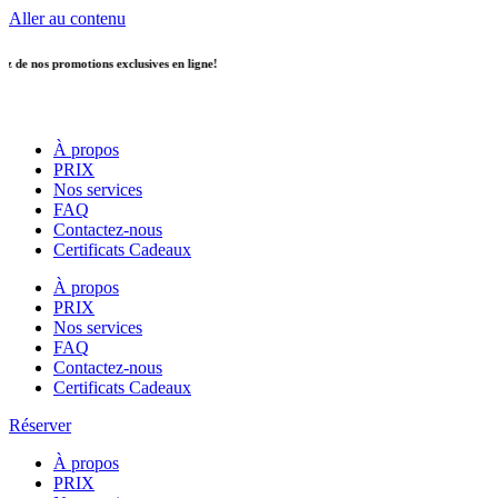
Aller au contenu
romotions exclusives en ligne!
À propos
PRIX
Nos services
FAQ
Contactez-nous
Certificats Cadeaux
À propos
PRIX
Nos services
FAQ
Contactez-nous
Certificats Cadeaux
Réserver
À propos
PRIX